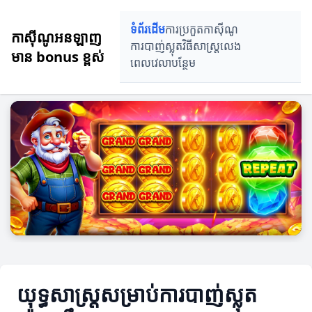
ទំព័រដើម
ការប្រកួតកាស៊ីណូ
កាស៊ីណូអនឡាញ
ការបាញ់ស្លុត
វិធីសាស្ត្រលេង
មាន bonus ខ្ពស់
ពេលវេលាបន្ថែម
យុទ្ធសាស្ត្រសម្រាប់ការបាញ់ស្លុត