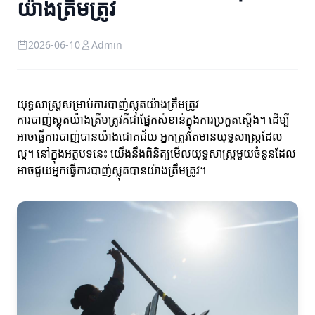
យ៉ាងត្រឹមត្រូវ
2026-06-10
Admin
យុទ្ធសាស្ត្រសម្រាប់ការបាញ់ស្លុតយ៉ាងត្រឹមត្រូវ
ការបាញ់ស្លុតយ៉ាងត្រឹមត្រូវគឺជាផ្នែកសំខាន់ក្នុងការប្រកួតស្ដើង។ ដើម្បី
អាចធ្វើការបាញ់បានយ៉ាងជោគជ័យ អ្នកត្រូវតែមានយុទ្ធសាស្ត្រដែល
ល្អ។ នៅក្នុងអត្ថបទនេះ យើងនឹងពិនិត្យមើលយុទ្ធសាស្ត្រមួយចំនួនដែល
អាចជួយអ្នកធ្វើការបាញ់ស្លុតបានយ៉ាងត្រឹមត្រូវ។