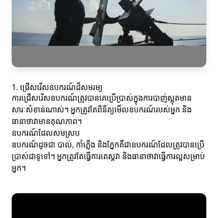
1. ជ្រើសរើសឧបករណ៍ដ៏សមរម្យ
ការជ្រើសរើសឧបករណ៍ត្រូវបានគេប្រើប្រាស់ក្នុងការបាញ់ស្លុតមាន
សារៈសំខាន់ណាស់។ អ្នកត្រូវតែពិនិត្យមើលឧបករណ៍របស់អ្នក និង
ធានាថាវាមានគុណភាព។
ឧបករណ៍ដែលសមស្រប
ឧបករណ៍ដូចជា បាល់, កាំភ្លើង និងភ្នែកគឺជាឧបករណ៍ដែលត្រូវបានប្រើ
ប្រាស់ជាទូទៅ។ អ្នកត្រូវតែធ្វើការតេស្តវា និងធានាថាវាធ្វើការល្អសម្រាប់
អ្នក។