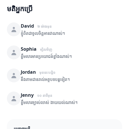
មតិអ្នកប្រើ
David
២ ម៉ោងមុន
ខ្ញុំពិតជាចូលចិត្តអានវាណាស់។
Sophia
ម្សិលមិញ
ខ្លឹមសារមានប្រយោជន៍ខ្លាំងណាស់។
Jordan
មុននេះបន្តិច
នឹងតាមដានរាល់អត្ថបទបន្តទៀត។
Jenny
១០ នាទីមុន
ខ្លឹមសារច្បាស់លាស់ ងាយយល់ណាស់។
បញ្ចេញមតិ