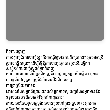
កិច្ចការបង្ហាញ
ការបង្ហាញនៃការបាញ់ស្លុតគឺអាចធ្វើឲ្យមានការពិតប្រាកដ។ អ្នកអាចប្រើ
ប្រាស់គន្លឹះផ្សេងៗ ដើម្បីធ្វើឱ្យការបាញ់ស្លុតបានប្រសើរឡើង។
3. រៀនពីការបាញ់ស្លុតពីអ្នកជំនាញ
ការពិគ្រោះយោបល់ពីអ្នកជំនាញគឺអាចជួយអ្នកប្រសើរឡើង។ ពួកគេ
អាចផ្តល់នូវយុទ្ធសាស្ត្រនិងចំណេះដឹងដ៏មានតម្លៃ។
ការប្រាស្រ័យទាក់ទង
នៅពេលដែលអ្នកពិគ្រោះយោបល់ អ្នកអាចសួរបញ្ហាដែលអ្នកមាននិង
ទទួលបានបទពិសោធន៍ពីអ្នកជំនាញនោះ។
ដោយសារតែយុទ្ធសាស្ត្រដែលបានផ្តល់នៅក្នុងអត្ថបទនេះ អ្នកអាច
អភិវឌ្ឍន៍ជំនាញការបាញ់ស្លុតរបស់អ្នកបានយ៉ាងប្រសើរ។ ចាប់ផ្តើម