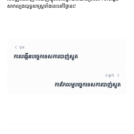
សាកល្បងយុទ្ធសាស្ត្រទាំងនេះនៅថ្ងៃនេះ!
មុន
ការបង្កើនបច្ចេកទេសការបាញ់ស្លុត
បន្ទាប់
ការកែលម្អបច្ចេកទេសការបាញ់ស្លុត