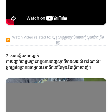
Watch Video related to: យុទ្ធសាស្ត្រសម្រាប់ការបាញ់ស្លុតយ៉ាងត្រឹម
▶
ត្រូវ
2. ការបង្កើនការបញ្ជាក់
ការបញ្ជាក់ជាមួយគ្នានៅក្នុងការបាញ់ស្លុតគឺមានសារៈសំខាន់ណាស់។
អ្នកត្រូវតែប្រាកដថាអ្នកបានអាជីពនៅតែមុននឹងធ្វើការបាញ់។