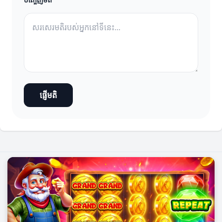
ផ្ញើមតិ