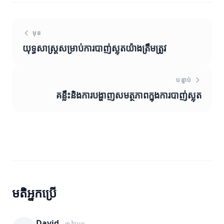
មុន
យុទ្ធសាស្ត្រសម្រាប់ការបាញ់ស្លុតយ៉ាងត្រឹមត្រូវ
បន្ទាប់
គន្លឹះនិងការបង្ហាញសមត្ថភាពក្នុងការបាញ់ស្លុត
មតិអ្នកប្រើ
David
៣ ថ្ងៃមុន