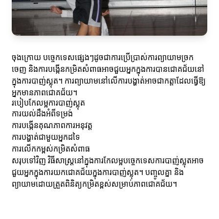
ចុងក្រោយ បច្ចេកទេសផ្សេងៗដូចជាការប្រើប្រាស់ការព្យាយាមច្រក
ចេញ និងការបង្កើនកម្រិតសំពាធអាចជួយអ្នកក្នុងការបានជោគជ័យនៅ
ក្នុងការបាញ់ស្លុត។ ការព្យាយាមនៅលើការបង្ហាត់អាចជា​កត្តាដែលធ្វើឱ្យ
អ្នកមានភាពជោគជ័យ។
របៀបកែលម្អការបាញ់ស្លុត
ការយល់ដឹងអំពីទម្រង់
ការបង្កើនគុណភាពការអនុវត្ត
ការបង្ហាត់ជាមួយអ្នកដទៃ
ការលើកកម្ពស់កម្រិតសំពាធ
សរុបទៅវិញ វិធីសាស្ត្រនៅក្នុងការកែលម្អបច្ចេកទេសការបាញ់ស្លុតអាច
ជួយអ្នកក្នុងការយកជោគជ័យក្នុងការបាញ់ស្លុត។ បញ្ចូលគ្នា និង
ព្យាយាមដោយត្រួតពិនិត្យកម្រិតខ្ពស់សម្រាប់ភាពជោគជ័យ។