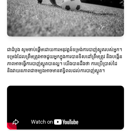
ជាដំបូង សូមចាប់ផ្តើមដោយការអនុវត្តន៍ទម្រង់ការបាញ់ស្លុតរបស់អ្នក។
ទម្រង់ដែលត្រឹមត្រូវអាចជួយអ្នកក្នុងការបានទិសដៅត្រឹមត្រូវ និងបង្កើន
ភាពអាចធ្វើការបាញ់ស្លុតបានល្អ។ យើងបានដឹងថា ការប្រើប្រាស់ដៃ
និងវាយនភាពជាចម្បងអាចមានឥទ្ធិពលដល់ការបាញ់ស្លុត។