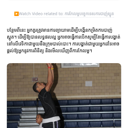
▶
Watch Video related to: ការកែលម្អបច្ចេកទេសការបាញ់ស្លុត
បន្ថែមពីនេះ អ្នកគួរត្រូវមានការព្យាយាមដើម្បីបង្កើនកម្រិតការបាញ់
ស្លុត។ ដើម្បីឱ្យបានលទ្ធផលល្អ អ្នកអាចធ្វើការបើកសូម្បីតែធ្វើការបង្ហាត់
នៅលើវេទិកាជាមួយនឹងក្រុមបាល់បោះ។ ការបង្ហាត់ជាមួយអ្នកដទៃអាច
ផ្តល់ឱ្យអ្នកនូវការពិនិត្យ និងមើលឃើញពីការកែលម្អ។