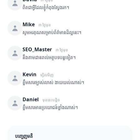
ពិតជាអ្វីដែលខ្ញុំកំពុងស្វែងរក។
Mike
៣ ថ្ងៃមុន
សូមអរគុណសម្រាប់ព័ត៌មានដ៏ល្អនេះ។
SEO_Master
៣ ថ្ងៃមុន
នឹងតាមដានរាល់អត្ថបទបន្តទៀត។
Kevin
ម្សិលមិញ
ខ្លឹមសារច្បាស់លាស់ ងាយយល់ណាស់។
Daniel
មុននេះបន្តិច
ខ្លឹមសារមានប្រយោជន៍ខ្លាំងណាស់។
បញ្ចេញមតិ