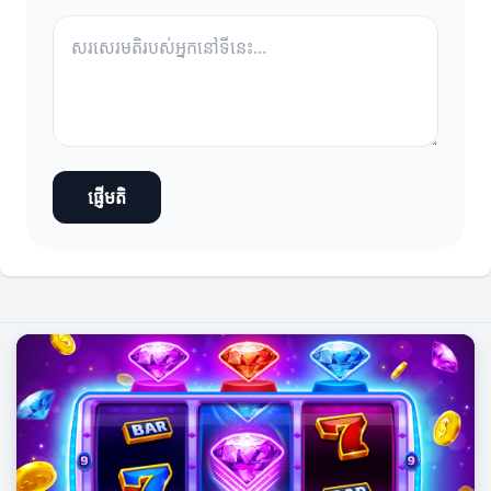
ផ្ញើមតិ