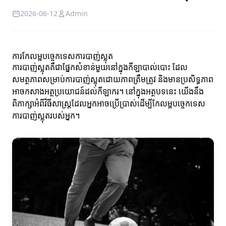
2026-06-12
Admin
ការកែលម្អបច្ចេកទេសការបាញ់ស្លុត
ការបាញ់ស្លុតគឺជាផ្នែកសំខាន់មួយនៅក្នុងកីឡាបាល់បោះ ដែល
សមត្ថភាពសម្រាប់ការបាញ់ស្លុតដោយភាពត្រឹមត្រូវ និងមានប្រសិទ្ធភាព
អាចកសាងអត្ថប្រយោជន៍ដល់កីឡាករ។ នៅក្នុងអត្ថបទនេះ យើងនឹង
ពិភាក្សាអំពីវិធីសាស្ត្រដែលអ្នកអាចប្រើប្រាស់ដើម្បីកែលម្អបច្ចេកទេស
ការបាញ់ស្លុតរបស់អ្នក។