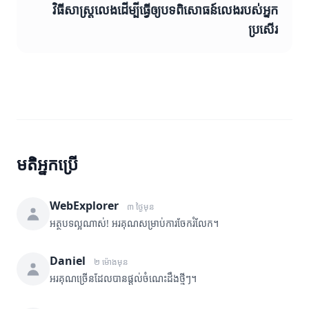
វិធីសាស្ត្រលេងដើម្បីធ្វើឲ្យបទពិសោធន៍លេងរបស់អ្នក
ប្រសើរ
មតិអ្នកប្រើ
WebExplorer
៣ ថ្ងៃមុន
អត្ថបទល្អណាស់! អរគុណសម្រាប់ការចែករំលែក។
Daniel
២ ម៉ោងមុន
អរគុណច្រើនដែលបានផ្តល់ចំណេះដឹងថ្មីៗ។