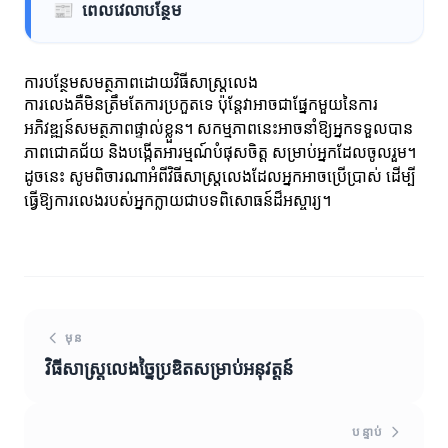
📰
ពេលវេលាបន្ថែម
ការបន្ថែមសមត្ថភាពដោយវិធីសាស្ត្រលេង
ការលេងគឺមិនត្រឹមតែការប្រកួតទេ ប៉ុន្តែវាអាចជាផ្នែកមួយនៃការ
អភិវឌ្ឍន៍សមត្ថភាពផ្ទាល់ខ្លួន។ សកម្មភាពនេះអាចនាំឱ្យអ្នកទទួលបាន
ភាពជោគជ័យ និងបង្កើតអារម្មណ៍បំផុសចិត្ត សម្រាប់អ្នកដែលចូលរួម។
ដូចនេះ សូមពិចារណាអំពីវិធីសាស្ត្រលេងដែលអ្នកអាចប្រើប្រាស់ ដើម្បី
ធ្វើឱ្យការលេងរបស់អ្នកក្លាយជាបទពិសោធន៍ដ៏អស្ចារ្យ។
មុន
វិធីសាស្ត្រលេងច្នៃប្រឌិតសម្រាប់អនុវត្តន៍
បន្ទាប់