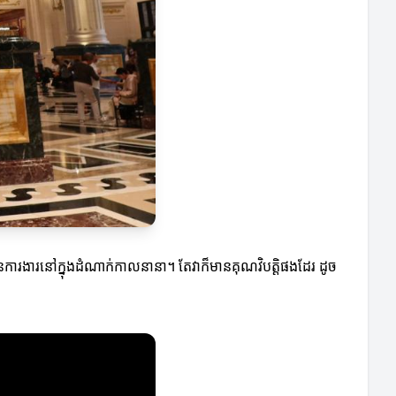
ងនៃការងារនៅក្នុងដំណាក់កាលនានា។ តែវាក៏មានគុណវិបត្តិផងដែរ ដូច