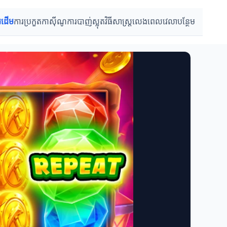
័រដើម
ការប្រកួតកាស៊ីណូ
ការបាញ់ស្លុត
វិធីសាស្ត្រលេង
ពេលវេលាបន្ថែម