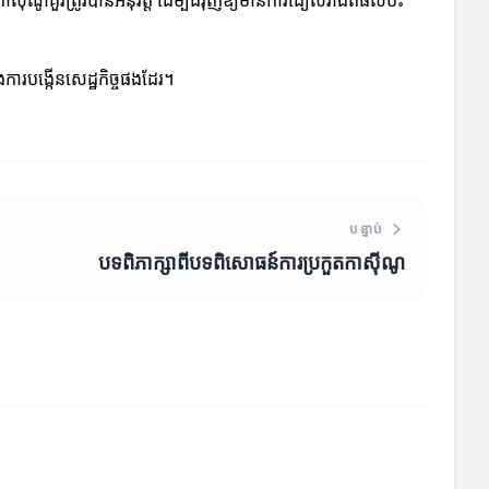
កាស៊ីណូគួរត្រូវបានអនុវត្ត ដើម្បីជំរុញឱ្យមានការជៀសវាងពីផលប៉ះ
ារបង្កើនសេដ្ឋកិច្ចផងដែរ។
បន្ទាប់
បទពិភាក្សាពីបទពិសោធន៍ការប្រកួតកាស៊ីណូ