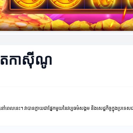
ួតកាស៊ីណូ
េលនេះ។ វាបានក្លាយជាផ្នែកមួយនៃវប្បធម៌សង្គម និងសេដ្ឋកិច្ចក្នុងប្រទេសជា