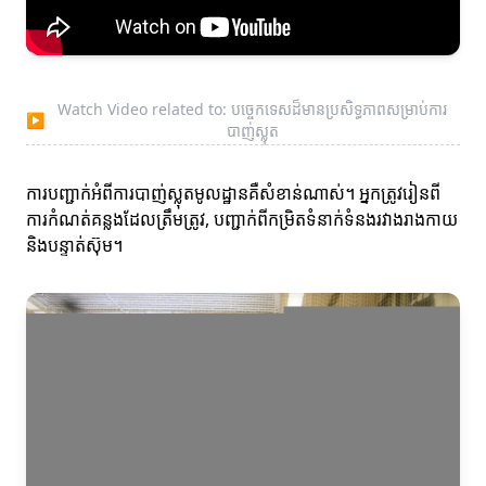
Watch Video related to: បច្ចេកទេសដ៏មានប្រសិទ្ធភាពសម្រាប់ការ
▶
បាញ់ស្លុត
ការបញ្ជាក់អំពីការបាញ់ស្លុតមូលដ្ឋានគឺសំខាន់ណាស់។ អ្នកត្រូវរៀនពី
ការកំណត់គន្លងដែលត្រឹមត្រូវ, បញ្ជាក់ពីកម្រិតទំនាក់ទំនងរវាងរាងកាយ
និងបន្ទាត់ស៊ុម។