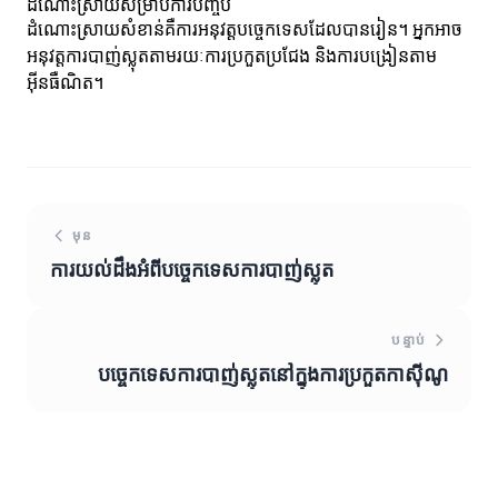
ដំណោះស្រាយសម្រាប់ការបញ្ចប់
ដំណោះស្រាយសំខាន់គឺការអនុវត្តបច្ចេកទេសដែលបានរៀន។ អ្នកអាច
អនុវត្តការបាញ់ស្លុតតាមរយៈការប្រកួតប្រជែង និងការបង្រៀនតាម
អ៊ីនធឺណិត។
មុន
ការយល់ដឹងអំពីបច្ចេកទេសការបាញ់ស្លុត
បន្ទាប់
បច្ចេកទេសការបាញ់ស្លុតនៅក្នុងការប្រកួតកាស៊ីណូ