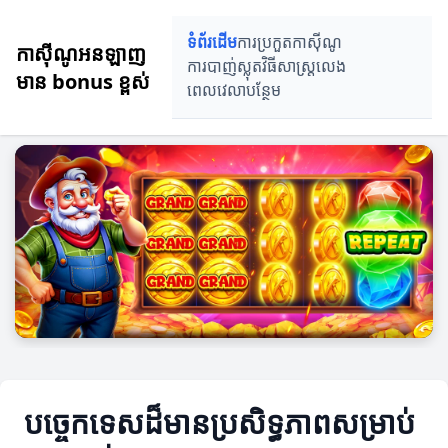
ទំព័រដើម
ការប្រកួតកាស៊ីណូ
កាស៊ីណូអនឡាញ
ការបាញ់ស្លុត
វិធីសាស្ត្រលេង
មាន bonus ខ្ពស់
ពេលវេលាបន្ថែម
បច្ចេកទេសដ៏មានប្រសិទ្ធភាពសម្រាប់