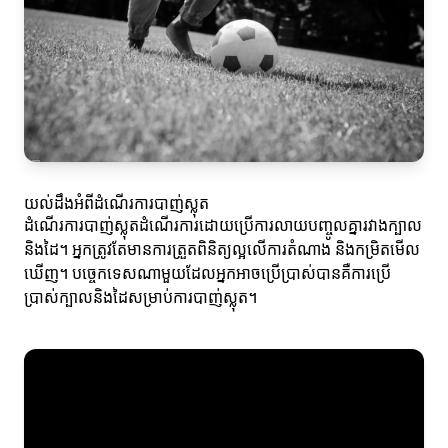
យល់ដឹងអំពីដំណើរការបាញ់ស្លុត
ដំណើរការបាញ់ស្លុតដំណើរការដោយប្រើការលាយបញ្ចូលគ្នារវាងក្បាល
និងដៃ។ អ្នកត្រូវតែមានការត្រួតពិនិត្យល្អលើការតំណាង និងកម្រិតមើល
ឃើញ។ បច្ចេកទេសណាមួយដែលអ្នកអាចប្រើប្រាស់បានគឺការប្រើ
ប្រាស់ក្បាលនិងដៃសម្រាប់ការបាញ់ស្លុត។