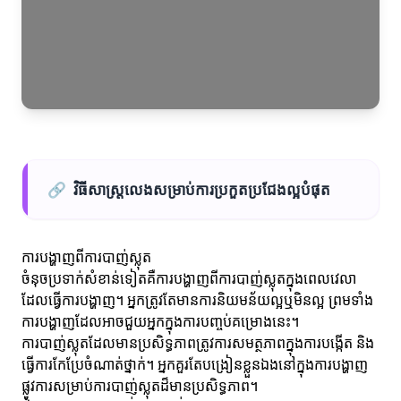
🔗
វិធីសាស្ត្រលេងសម្រាប់ការប្រកួតប្រជែងល្អបំផុត
ការបង្ហាញពីការបាញ់ស្លុត
ចំនុចប្រទាក់សំខាន់ទៀតគឺការបង្ហាញពីការបាញ់ស្លុតក្នុងពេលវេលា
ដែលធ្វើការបង្ហាញ។ អ្នកត្រូវតែមានការនិយមន័យល្អឬមិនល្អ ព្រមទាំង
ការបង្ហាញដែលអាចជួយអ្នកក្នុងការបញ្ចប់គម្រោងនេះ។
ការបាញ់ស្លុតដែលមានប្រសិទ្ធភាពត្រូវការសមត្ថភាពក្នុងការបង្កើត និង
ធ្វើការកែប្រែចំណាត់ថ្នាក់។ អ្នកគួរតែបង្រៀនខ្លួនឯងនៅក្នុងការបង្ហាញ
ផ្លូវការសម្រាប់ការបាញ់ស្លុតដ៏មានប្រសិទ្ធភាព។