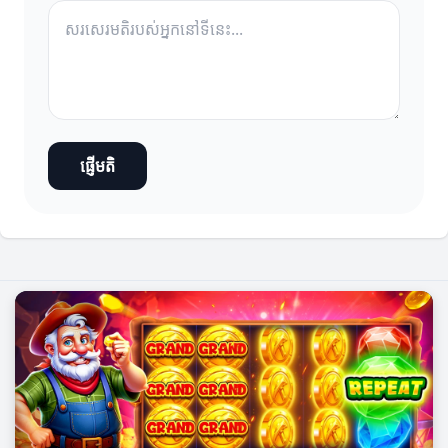
ផ្ញើមតិ