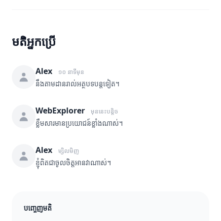
មតិអ្នកប្រើ
Alex
១០ នាទីមុន
នឹងតាមដានរាល់អត្ថបទបន្តទៀត។
WebExplorer
មុននេះបន្តិច
ខ្លឹមសារមានប្រយោជន៍ខ្លាំងណាស់។
Alex
ម្សិលមិញ
ខ្ញុំពិតជាចូលចិត្តអានវាណាស់។
បញ្ចេញមតិ