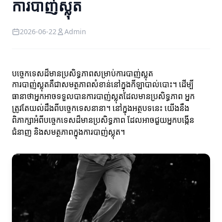
ការបាញ់ស្លុត
2026-06-22
Admin
បច្ចេកទេសដ៏មានប្រសិទ្ធភាពសម្រាប់ការបាញ់ស្លុត
ការបាញ់ស្លុតគឺជាសមត្ថភាពសំខាន់នៅក្នុងកីឡាបាល់បោះ។ ដើម្បី
ធានាថាអ្នកអាចទទួលបានការបាញ់ស្លុតដែលមានប្រសិទ្ធភាព អ្នក
ត្រូវតែយល់ដឹងពីបច្ចេកទេសនានា។ នៅក្នុងអត្ថបទនេះ យើងនឹង
ពិភាក្សាអំពីបច្ចេកទេសដ៏មានប្រសិទ្ធភាព ដែលអាចជួយអ្នកបង្កើន
ជំនាញ និងសមត្ថភាពក្នុងការបាញ់ស្លុត។