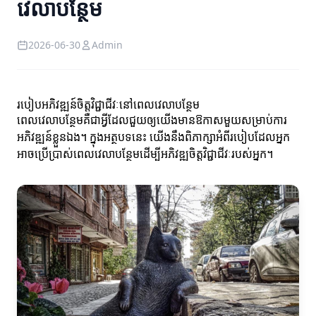
វេលាបន្ថែម
2026-06-30
Admin
របៀបអភិវឌ្ឍន៍ចិត្តវិជ្ជាជីវៈនៅពេលវេលាបន្ថែម
ពេលវេលាបន្ថែមគឺជាអ្វីដែលជួយឲ្យយើងមានឱកាសមួយសម្រាប់ការ
អភិវឌ្ឍន៍ខ្លួនឯង។ ក្នុងអត្ថបទនេះ យើងនឹងពិភាក្សាអំពីរបៀបដែលអ្នក
អាចប្រើប្រាស់ពេលវេលាបន្ថែមដើម្បីអភិវឌ្ឍចិត្តវិជ្ជាជីវៈរបស់អ្នក។