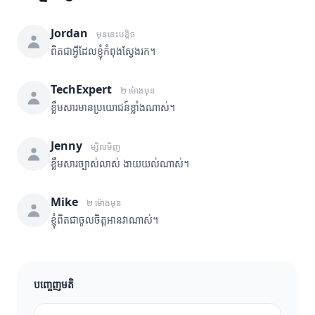
Jordan
មុននេះបន្តិច
ពិតជាអ្វីដែលខ្ញុំកំពុងស្វែងរក។
TechExpert
២ ម៉ោងមុន
ខ្លឹមសារមានប្រយោជន៍ខ្លាំងណាស់។
Jenny
ម្សិលមិញ
ខ្លឹមសារច្បាស់លាស់ ងាយយល់ណាស់។
Mike
២ ម៉ោងមុន
ខ្ញុំពិតជាចូលចិត្តអានវាណាស់។
បញ្ចេញមតិ