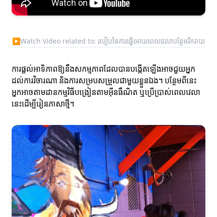
▶
Watch Video related to: របៀបនៃការធ្វើអោយពេលវេលាបន្ថែមរីករាយ
ការផ្តល់អាទិភាពឱ្យនឹងសកម្មភាពដែលបានបង្កើតឡើងអាចជួយអ្នក
ដល់ការវិចារណា និងការសម្របសម្រួលជាមួយខ្លួនឯង។ បន្ថែមពីនេះ
អ្នកអាចតាមដានកម្មវិធីបង្រៀនតាមអ៊ីនធឺណិត ឬប្រើប្រាស់ពេលវេលា
នេះដើម្បីរៀនភាសាថ្មី។