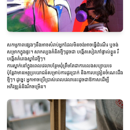
សកម្មភាពផ្សេងៗនឹងអាចសំរាប់អ្នកដែលមិនចង់អាចធ្វើដំណើរ ឬចង់
សម្រាកក្នុងផ្ទះ។ សាកល្បងគំនិតថ្មីៗដូចជា បង្កើតសៀវភៅផ្ទាល់ខ្លួន រឺ
បង្កើតគំរោងស្នាដៃថ្មីៗ។
ការស្នាក់នៅក្នុងពេលវេលាបន្ថែមពុំត្រឹមតែជាការលេងសប្បាយទេ
ប៉ុន្តែវាមានអត្ថប្រយោជន៍សម្រាប់ការដូរប្រាក់ និងការបង្រៀនចំណេះដឹង
ថ្មីៗ។ ដូច្នេះ អ្នកអាចប្រើប្រាស់ពេលវេលានេះដូចជាឱកាសដើម្បី
អភិវឌ្ឍន៍និងរីកចម្រើន។