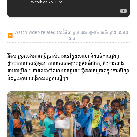
Watch Video related to: វិធីសាស្ត្រលេងសម្រាប់ការសិក្សាដោយភាព
▶
លេង
វិធីសាស្ត្រលេងអាចប្រើប្រាស់បាននៅក្នុងសាលា និងវេទិកាផ្សេងៗ
ដូចជាការលេងស៊ីមុល, ការលេងតាមប្រព័ន្ធអ៊ីនធឺណិត, និងការលេង
តាមជម្រើស។ ការលេងទាំងនេះអាចជួយបង្កើតសកម្មភាពក្នុងការសិក្សា
និងជួយកុមារបង្កើតសមត្ថភាពថ្មីៗ។