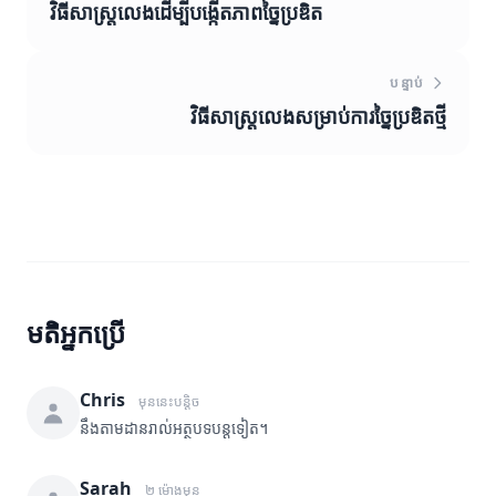
វិធីសាស្ត្រលេងដើម្បីបង្កើតភាពច្នៃប្រឌិត
បន្ទាប់
វិធីសាស្ត្រលេងសម្រាប់ការច្នៃប្រឌិតថ្មី
មតិអ្នកប្រើ
Chris
មុននេះបន្តិច
នឹងតាមដានរាល់អត្ថបទបន្តទៀត។
Sarah
២ ម៉ោងមុន