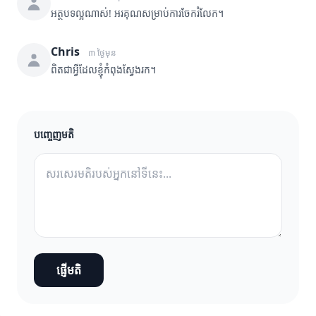
អត្ថបទល្អណាស់! អរគុណសម្រាប់ការចែករំលែក។
Chris
៣ ថ្ងៃមុន
ពិតជាអ្វីដែលខ្ញុំកំពុងស្វែងរក។
បញ្ចេញមតិ
ផ្ញើមតិ