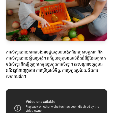
ការសិក្សាដោយភាពលេងអាចជួយកុមារបង្កើតជំនាញសមត្ថភាព និង
ការសិក្សាដោយស្វ័យប្រវត្តិ។ វាក៏ជួយឲ្យកុមារ​យល់ដឹងអំពីអ្វីដែលពួកគេ
ចង់សិក្សា និងធ្វើឲ្យពួកគេចូលរួមក្នុងការសិក្សា។ នេះបណ្ដាលឲ្យកុមារ
អភិវឌ្ឍជំនាញដូចជា ការប្រើប្រាស់ចិត្ត, ការប្រកួតប្រជែង, និងការ
សហការណ៍។