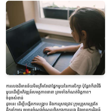
ការលេងដ៏មានន័យមិនត្រឹមតែជាផ្នែកមួយនៃការសិក្សា ប៉ុន្តែវាក៏ជាវិធី
មួយដើម្បីអភិវឌ្ឍន៍សមត្ថភាពនានា ព្រមទាំងកំណត់មិត្តភាព។
ចំនុចសំខាន់
ដូចនេះ ដើម្បីបង្កើតការបង្រ្កាប និងការស្រាវជ្រាវ ក្រុមគ្រួសារត្រូវតែ
ដឹកនាំកុមារ ឲ្យមានចំណង់ចំណូលចិត្តក្នុងការលេង និងមានការវិវត្តន៍