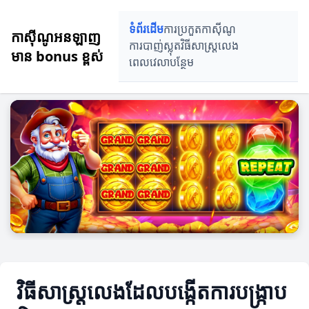
ទំព័រដើម
ការប្រកួតកាស៊ីណូ
កាស៊ីណូអនឡាញ
ការបាញ់ស្លុត
វិធីសាស្ត្រលេង
មាន bonus ខ្ពស់
ពេលវេលាបន្ថែម
វិធីសាស្ត្រលេងដែលបង្កើតការបង្រ្កាប