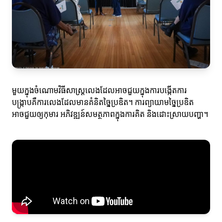
មួយក្នុងចំណោមវិធីសាស្ត្រលេងដែលអាចជួយក្នុងការបង្កើតការ
បង្រ្កាបគឺការលេងដែលមានគំនិតច្នៃប្រឌិត។ ការព្យាយាមច្នៃប្រឌិត
អាចជួយឲ្យកុមារ អភិវឌ្ឍន៍សមត្ថភាពក្នុងការគិត និងដោះស្រាយបញ្ហា។