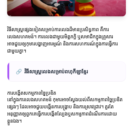
វិធីសាស្ត្រផ្សេងទៀតសម្រាប់ការលេងដ៏មានប្រសិទ្ធភាព គឺការ
លេងសហគមន៍។ ការលេងជាមួយមិត្តភក្តិ ឬសមាជិកក្នុងគ្រួសារ
អាចជួយឲ្យកុមារបង្ហាញអារម្មណ៍ និងការសហការណ៍ក្នុងការធ្វើការ
ជាមួយគ្នា។
🔗
វិធីសាស្ត្រលេងសម្រាប់ពហុកីឡាខ្មែរ
ការបង្កើតសកម្មភាពច្នៃប្រឌិត
នៅក្នុងការលេងសហគមន៍ កុមារអាចស្វែងយល់ពីសកម្មភាពច្នៃប្រឌិត
ផ្សេងៗ ដែលអាចជួយបង្កើនការបង្រ្កាប និងការស្រាវជ្រាវ។ គួរតែ
អនុញ្ញាតឲ្យពួកគេធ្វើការបង្កើតល្បែងឬសកម្មភាពដំណើរការដោយ
ខ្លួនឯង។