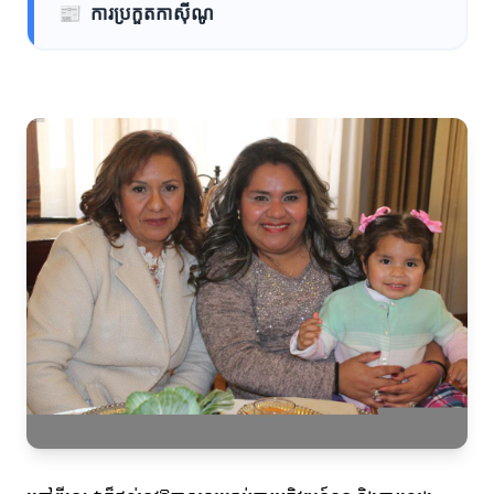
📰
ការប្រកួតកាស៊ីណូ