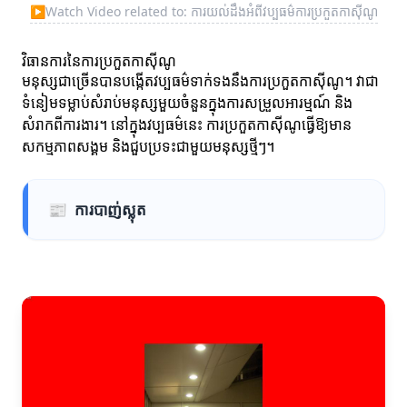
▶
Watch Video related to: ការយល់ដឹងអំពីវប្បធម៌ការប្រកួតកាស៊ីណូ
វិធានការនៃការប្រកួតកាស៊ីណូ
មនុស្សជាច្រើនបានបង្កើតវប្បធម៌ទាក់ទងនឹងការប្រកួតកាស៊ីណូ។ វាជា
ទំនៀមទម្លាប់សំរាប់មនុស្សមួយចំនួនក្នុងការសម្រួលអារម្មណ៍ និង
សំរាកពីការងារ។ នៅក្នុងវប្បធម៌នេះ ការប្រកួតកាស៊ីណូធ្វើឱ្យមាន
សកម្មភាពសង្គម និងជួបប្រទះជាមួយមនុស្សថ្មីៗ។
📰
ការបាញ់ស្លុត