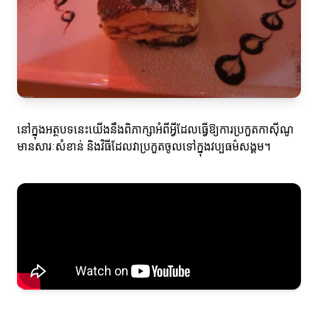
នៅក្នុងអត្ថបទនេះយើងនឹងពិភាក្សាអំពីអ្វីដែលធ្វើឱ្យការប្រកួតកាស៊ីណូ
មានសារៈសំខាន់ និងវិធីដែលវាប្រកួតចូលទៅក្នុងវប្បធម៌សង្គម។