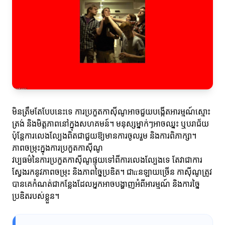
មិនត្រឹមតែបែបនេះទេ ការប្រកួតកាស៊ីណូអាចជួយបង្កើតអារម្មណ៍ស្មោះ
ត្រង់ និងមិត្តភាពនៅក្នុងសហគមន៍។ មនុស្សម្នាក់ៗអាចឈ្នះ ឬបរាជ័យ
ប៉ុន្តែការលេងល្បែងពិតជាជួយឱ្យមានការចូលរួម និងការពិភាក្សា។
ភាពចម្រុះក្នុងការប្រកួតកាស៊ីណូ
វប្បធម៌នៃការប្រកួតកាស៊ីណូផ្ទុយទៅពីការលេងល្បែងទេ តែវាជាការ
ស្វែងរកនូវភាពចម្រុះ និងភាពច្នៃប្រឌិត។ ជាແនឡាយច្រើន កាស៊ីណូត្រូវ
បានគេកំណត់ជាកន្លែងដែលអ្នកអាចបង្ហាញអំពីអារម្មណ៍ និងការច្នៃ
ប្រឌិតរបស់ខ្លួន។