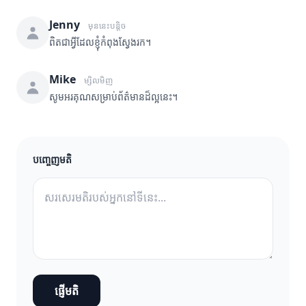
Jenny
មុននេះបន្តិច
ពិតជាអ្វីដែលខ្ញុំកំពុងស្វែងរក។
Mike
ម្សិលមិញ
សូមអរគុណសម្រាប់ព័ត៌មានដ៏ល្អនេះ។
បញ្ចេញមតិ
ផ្ញើមតិ